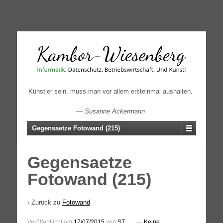
↓
SKIP
TO
MAIN
CONTENT
Künstler sein, muss man vor allem ersteinmal aushalten.
—
Susanne Ackermann
Gegensaetze Fotowand (215)
Gegensaetze
Fotowand (215)
‹ Zurück zu
Fotowand
Veröffentlicht am
17/07/2015
von
ST
—
Keine