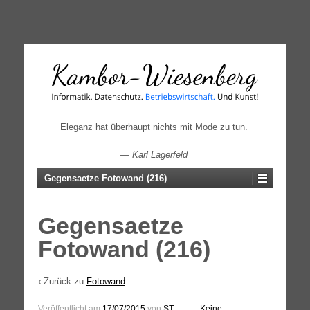
↓
SKIP
TO
MAIN
CONTENT
Eleganz hat überhaupt nichts mit Mode zu tun.
—
Karl Lagerfeld
Gegensaetze Fotowand (216)
Gegensaetze
Fotowand (216)
‹ Zurück zu
Fotowand
Veröffentlicht am
17/07/2015
von
ST
—
Keine