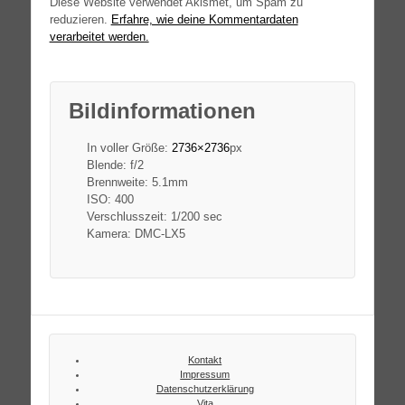
Diese Website verwendet Akismet, um Spam zu
reduzieren.
Erfahre, wie deine Kommentardaten
verarbeitet werden.
Bildinformationen
In voller Größe:
2736×2736
px
Blende: f/2
Brennweite: 5.1mm
ISO: 400
Verschlusszeit: 1/200 sec
Kamera: DMC-LX5
Kontakt
Impressum
Datenschutzerklärung
Vita