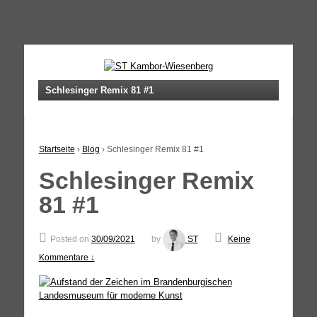
↓
SKIP
TO
MAIN
Schlesinger Remix 81 #1
CONTENT
Startseite
›
Blog
›
Schlesinger Remix 81 #1
Schlesinger Remix
81 #1
Posted on
30/09/2021
by
ST
Keine
Kommentare ↓