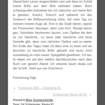
Abend beim Lesen ein­ge­schla­fen sein und dann im Schlaf
mei­ne Bril­le aus dem Bett beför­dert haben. Beim
schwung­vol­len Auf­ste­hen bin ich ziel­si­cher auf mei­ne Bril­
le getre­ten. Kracks, Knirsch und wäh­rend ich das
Geräusch der Bril­len­zer­stö­rung hör­te, lief mein Tag vor
mei­nem inne­ren Auge ab. Erst in die Stadt fah­ren, irgend­
ein Pro­vi­so­ri­um besor­gen, dann zum Arzt, Rezept besor­
gen, Seh­stär­ke bestim­men las­sen, zum Opti­ker bei dem
es nur häss­li­che, zu teu­re oder häss­li­che und teu­re
Gestel­le gibt, dann zum nächs­ten Opti­ker und so wei­ter.
Am Ende des Tages habe ich dann eine zu teu­re und ein
biss­chen zu häss­li­che Bril­le gekauft und muss mich
mona­te­lang an mein neu­es Spie­gel­bild gewöh­nen. Ich tas­
te neben mir auf dem wei­ßen Nacht­tisch­chen nach dem
Buch von ges­tern Abend. Ich erken­ne kaum etwas von
der Schrift. Sieht aus wie Griechisch.
Fort­set­zung folgt.
‹
Pentiment 2021 – Eindrücke #1
Schlesinger Remix 81 #2
›
Posted in
Blog
,
Kurzgeschichte
Tags:
Gil Schlesinger
,
Remix 81