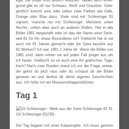
egal. Die Bil­der sind farb­lich redu­ziert. Neben dem Hin­ter­
grund gibt es oft nur Schwarz, Weiß und Grau­tö­ne. Gele­
gent­lich kommt eine oder sel­ten zwei Far­ben wie Gelb,
Oran­ge oder Blau dazu. Vie­le sind mit Schle­sin­ger 81
signiert, man­che nur mit Schle­sin­ger. Meis­tens unten
Rechts, sel­ten aber auch an ande­ren Stel­len. Hat er alle
Bil­der 1981 her­ge­stellt oder ist das der Name einer Serie,
weil 81 für ihn etwas Beson­de­res ist? Viel­leicht hat er sie
auch mit 81 Jah­ren gemacht oder die Serie besteht aus
81 Wer­ken? Ich war 1981 2 Jah­re alt. Wenn die Bil­der von
1981 sind, dann sehen sie auf jeden Fall jün­ger aus als
ich heu­te. Viel­leicht ist es auch eine Art gra­fi­sches Tage­
buch? Nach zwei Run­den stand ich vor der Fra­ge, ent­we­
der gehst du jetzt raus oder du schaust dir die Bil­der
genau­er an und denkst dir dei­ne eige­nen Geschich­ten
aus. Ich hol­te mir ein Museumsklappstühlchen.
Tag 1
Gil Schle­sin­ger (01/30)
Der Tag begann mit einer Kata­stro­phe. Ich muss ges­tern