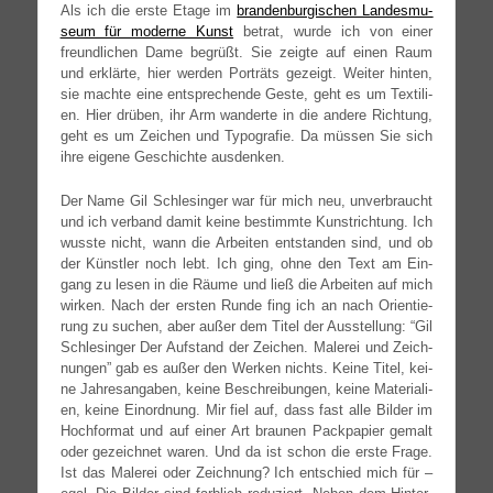
Als ich die ers­te Eta­ge im
bran­den­bur­gi­schen Lan­des­mu­
se­um für moder­ne Kunst
betrat, wur­de ich von einer
freund­li­chen Dame begrüßt. Sie zeig­te auf einen Raum
und erklär­te, hier wer­den Por­träts gezeigt. Wei­ter hin­ten,
sie mach­te eine ent­spre­chen­de Ges­te, geht es um Tex­ti­li­
en. Hier drü­ben, ihr Arm wan­der­te in die ande­re Rich­tung,
geht es um Zei­chen und Typo­gra­fie. Da müs­sen Sie sich
ihre eige­ne Geschich­te ausdenken.
Der Name Gil Schle­sin­ger war für mich neu, unver­braucht
und ich ver­band damit kei­ne bestimm­te Kunst­rich­tung. Ich
wuss­te nicht, wann die Arbei­ten ent­stan­den sind, und ob
der Künst­ler noch lebt. Ich ging, ohne den Text am Ein­
gang zu lesen in die Räu­me und ließ die Arbei­ten auf mich
wir­ken. Nach der ers­ten Run­de fing ich an nach Ori­en­tie­
rung zu suchen, aber außer dem Titel der Aus­stel­lung: “Gil
Schle­sin­ger Der Auf­stand der Zei­chen. Male­rei und Zeich­
nun­gen” gab es außer den Wer­ken nichts. Kei­ne Titel, kei­
ne Jah­res­an­ga­ben, kei­ne Beschrei­bun­gen, kei­ne Mate­ria­li­
en, kei­ne Ein­ord­nung. Mir fiel auf, dass fast alle Bil­der im
Hoch­for­mat und auf einer Art brau­nen Pack­pa­pier gemalt
oder gezeich­net waren. Und da ist schon die ers­te Fra­ge.
Ist das Male­rei oder Zeich­nung? Ich ent­schied mich für –