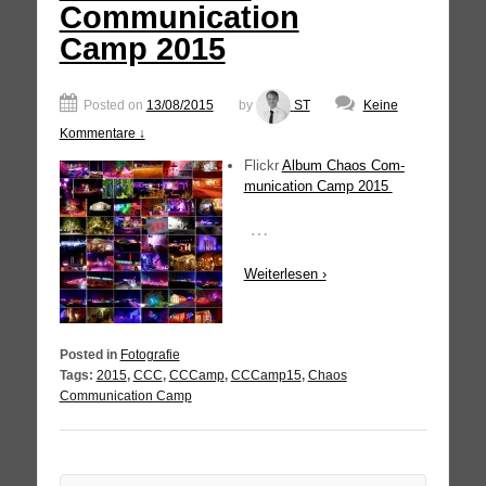
Communication
Camp 2015
Posted on
13/08/2015
by
ST
Keine
Kommentare ↓
Flickr
Album Cha­os Com­
mu­ni­ca­ti­on Camp 2015
…
Wei­ter­le­sen ›
Posted in
Fotografie
Tags:
2015
,
CCC
,
CCCamp
,
CCCamp15
,
Chaos
Communication Camp