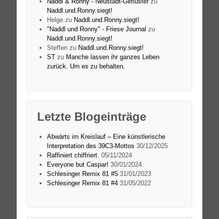
Naddl & Ronny - Neustadt-Geflüster
zu
Naddl.und.Ronny.siegt!
Helge
zu
Naddl.und.Ronny.siegt!
"Naddl und Ronny" - Friese Journal
zu
Naddl.und.Ronny.siegt!
Steffen
zu
Naddl.und.Ronny.siegt!
ST
zu
Manche lassen ihr ganzes Leben
zurück. Um es zu behalten.
Letzte Blogeinträge
Abwärts im Kreislauf – Eine künstlerische
Interpretation des 39C3-Mottos
30/12/2025
Raffiniert chiffriert.
05/11/2024
Everyone but Caspar!
30/01/2024
Schlesinger Remix 81 #5
31/01/2023
Schlesinger Remix 81 #4
31/05/2022