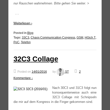
nur Rau­schen wahr­neh­men. Bit­te gehen Sie weiter. >
…
Wei­ter­le­sen ›
Posted in
Blog
Tags:
33C3
,
Chaos Communication Congress
,
GSM
,
HGich.T
,
PoC
,
Telefon
32C3
Collage
Posted on
14/01/2016
by
ST
2
Kommentare ↓
Nach
30C3
und
31C3
folgt nun
kon­se­quen­ter­wei­se auch eine
32C3
Col­la­ge mit Schnip­seln
die mir auf dem Kon­gress in die Fin­ger gekom­men sind.