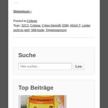
…
Wei­ter­le­sen ›
Posted in
Collage
Tags:
32C3
,
Collage
,
Cyber-Geprüft
,
GSM
,
HGich.T
,
Leider
nicht so geil!
,
SIM-Karte
,
Triggerwarnung
Suche
Search
for:
Top Beiträge