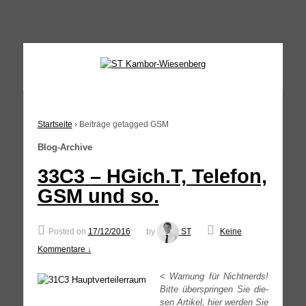
↓
SKIP
TO
MAIN
CONTENT
Startseite
›
Beiträge getagged GSM
Blog-Archive
33C3
– HGich.T, Telefon,
GSM
und so.
Posted on
17/12/2016
by
ST
Keine
Kommentare ↓
< War­nung für Nicht­nerds!
Bit­te über­sprin­gen Sie die­
sen Arti­kel, hier wer­den Sie