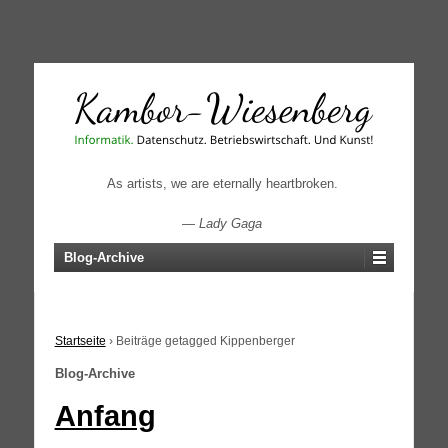
↓
SKIP
TO
MAIN
CONTENT
As artists, we are eternally heartbroken.
—
Lady Gaga
Blog-Archive
Startseite
›
Beiträge getagged Kippenberger
Blog-Archive
Anfang