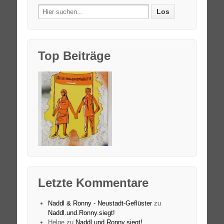
Search
for:
Top Beiträge
Letzte Kommentare
Naddl & Ronny - Neustadt-Geflüster
zu
Naddl.und.Ronny.siegt!
Helge
zu
Naddl.und.Ronny.siegt!