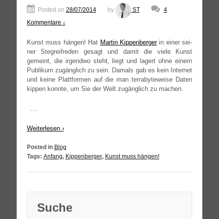
Posted on
28/07/2014
by
ST
4
Kommentare ↓
Kunst muss hän­gen! Hat
Mar­tin Kip­pen­ber­ger
in einer sei­
ner Steg­reif­re­den gesagt und damit die vie­le Kunst
gemeint, die irgend­wo steht, liegt und lagert ohne einem
Publi­kum zugäng­lich zu sein. Damals gab es kein Inter­net
und kei­ne Platt­for­men auf die man ter­ra­byte­wei­se Daten
kip­pen konn­te, um Sie der Welt zugäng­lich zu machen.
…
Wei­ter­le­sen ›
Posted in
Blog
Tags:
Anfang
,
Kippenberger
,
Kunst muss hängen!
Suche