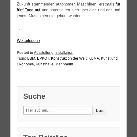
Zukunft stam­men­den auto­no­men Maschi­nen, erst­mals
für
fünf Tage auf
und unter­hiel­ten sich über dies und das und
jenes. Maschi­nen die gebaut wurden,
…
Wei­ter­le­sen ›
Posted in
Ausstellung
,
Installation
Tags:
BBM
,
EPKOT
,
Konstruktion der Welt
,
KUMA
,
Kunst und
Ökonomie
,
Kunsthalle
,
Mannheim
Suche
Search
for: