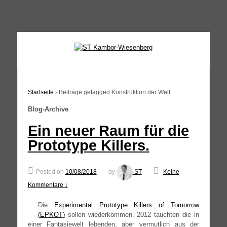
↓
SKIP
TO
MAIN
CONTENT
Startseite
›
Beiträge getagged Konstruktion der Welt
Blog-Archive
Ein neuer Raum für die
Prototype Killers.
Posted on
10/08/2018
by
ST
Keine
Kommentare ↓
Die
Expe­ri­men­tal Pro­to­ty­pe Kil­lers of Tomor­row
(
EPKOT
)
sol­len wie­der­kom­men. 2012 tauch­ten die in
einer Fan­ta­sie­welt leben­den, aber ver­mut­lich aus der