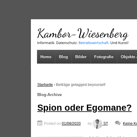
↓
SKIP
TO
MAIN
CONTENT
Home
Blog
Bilder
Fotografie
Objekte 
Startseite
›
Beiträge getagged beyourself
Blog-Archive
Spion oder Egomane?
Posted on
01/08/2020
by
ST
Keine K