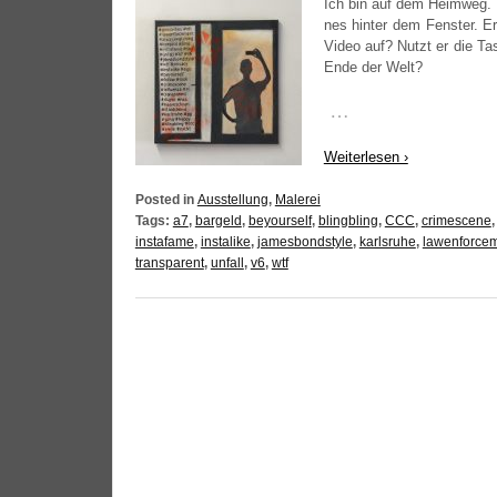
Ich bin auf dem Heim­weg. B
nes hin­ter dem Fens­ter. 
Video auf? Nutzt er die Tasc
Ende der Welt?
…
Wei­ter­le­sen ›
Posted in
Ausstellung
,
Malerei
Tags:
a7
,
bargeld
,
beyourself
,
blingbling
,
CCC
,
crimescene
instafame
,
instalike
,
jamesbondstyle
,
karlsruhe
,
lawenforce
transparent
,
unfall
,
v6
,
wtf