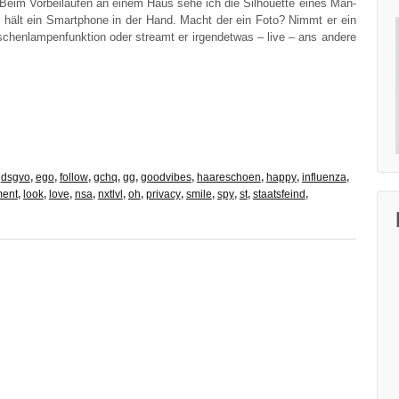
eim Vor­bei­lau­fen an einem Haus sehe ich die Sil­hou­et­te eines Man­
Er hält ein Smart­phone in der Hand. Macht der ein Foto? Nimmt er ein
hen­lam­pen­funk­ti­on oder streamt er irgend­et­was – live – ans ande­re
,
dsgvo
,
ego
,
follow
,
gchq
,
gg
,
goodvibes
,
haareschoen
,
happy
,
influenza
,
ment
,
look
,
love
,
nsa
,
nxtlvl
,
oh
,
privacy
,
smile
,
spy
,
st
,
staatsfeind
,