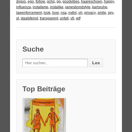
dsgvo
,
ego
,
follow
,
gchq
,
gg
,
goodvibes
,
haareschoen
,
happy
,
influenza
,
instafame
,
instalike
,
jamesbondstyle
,
karlsruhe
,
lawenforcement
,
look
,
love
,
nsa
,
nxtlvl
,
oh
,
privacy
,
smile
,
spy
,
st
,
staatsfeind
,
transparent
,
unfall
,
v6
,
wtf
Suche
Search
for:
Top Beiträge