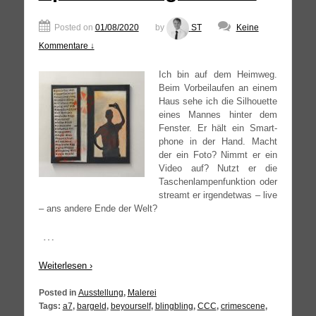
Posted on
01/08/2020
by
ST
Keine
Kommentare ↓
Ich bin auf dem Heim­weg.
Beim Vor­bei­lau­fen an einem
Haus sehe ich die Sil­hou­et­te
eines Man­nes hin­ter dem
Fens­ter. Er hält ein Smart­
phone in der Hand. Macht
der ein Foto? Nimmt er ein
Video auf? Nutzt er die
Taschen­lam­pen­funk­ti­on oder
streamt er irgend­et­was – live
– ans ande­re Ende der Welt?
…
Wei­ter­le­sen ›
Posted in
Ausstellung
,
Malerei
Tags:
a7
,
bargeld
,
beyourself
,
blingbling
,
CCC
,
crimescene
,