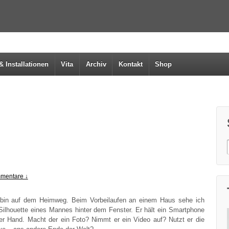
& Installationen
Vita
Archiv
Kontakt
Shop
mentare ↓
 bin auf dem Heim­weg. Beim Vor­bei­lau­fen an einem Haus sehe ich
Sil­hou­et­te eines Man­nes hin­ter dem Fens­ter. Er hält ein Smart­phone
der Hand. Macht der ein Foto? Nimmt er ein Video auf? Nutzt er die