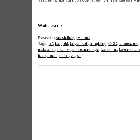
Taschen­lam­pen­funk­ti­on oder streamt er irgend­et­was –
…
Wei­ter­le­sen ›
Posted in
Ausstellung
,
Malerei
Tags:
a7
,
bargeld
,
beyourself
,
blingbling
,
CCC
,
crimescene
instafame
,
instalike
,
jamesbondstyle
,
karlsruhe
,
lawenforce
transparent
,
unfall
,
v6
,
wtf