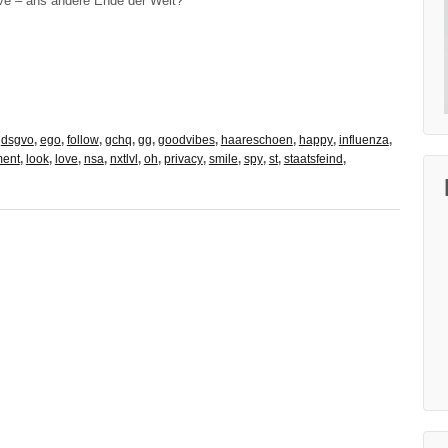
 live – ans ande­re Ende der Welt?
,
dsgvo
,
ego
,
follow
,
gchq
,
gg
,
goodvibes
,
haareschoen
,
happy
,
influenza
,
ment
,
look
,
love
,
nsa
,
nxtlvl
,
oh
,
privacy
,
smile
,
spy
,
st
,
staatsfeind
,