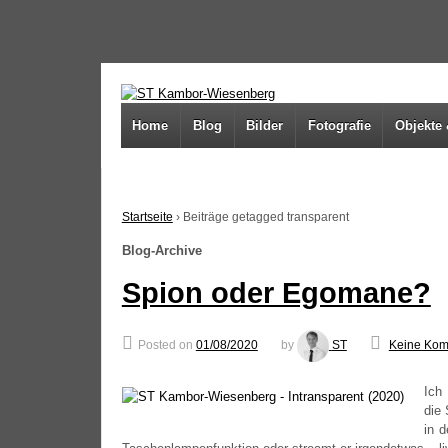
↓
SKIP
TO
MAIN
Home
Blog
Bilder
Fotografie
Objekte 
CONTENT
Startseite
›
Beiträge getagged transparent
Blog-Archive
Spion oder Egomane?
Posted on
01/08/2020
by
ST
Keine Kom
Ich
die 
in 