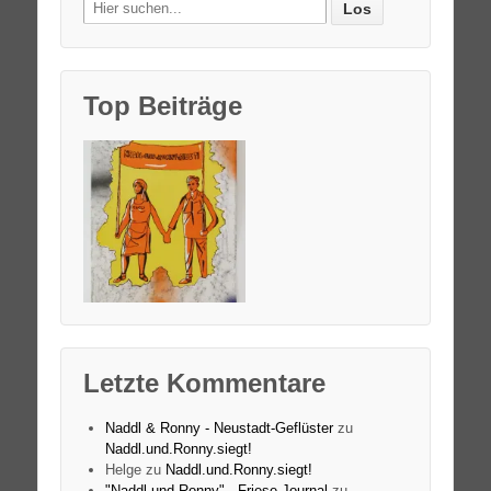
Search
for:
Top Beiträge
Letzte Kommentare
Naddl & Ronny - Neustadt-Geflüster
zu
Naddl.und.Ronny.siegt!
Helge
zu
Naddl.und.Ronny.siegt!
"Naddl und Ronny" - Friese Journal
zu