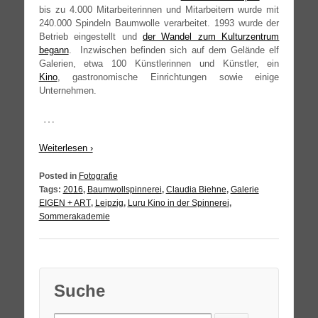
bis zu 4.000 Mit­ar­bei­te­rin­nen und Mit­ar­bei­tern wur­de mit
240.000 Spin­deln Baum­wol­le ver­ar­bei­tet. 1993 wur­de der
Betrieb ein­ge­stellt und
der Wan­del zum Kul­tur­zen­trum
begann
. Inzwi­schen befin­den sich auf dem Gelän­de elf
Gale­rien, etwa 100 Künst­le­rin­nen und Künst­ler, ein
Kino
, gas­tro­no­mi­sche Ein­rich­tun­gen sowie eini­ge
Unternehmen.
…
Wei­ter­le­sen ›
Posted in
Fotografie
Tags:
2016
,
Baumwollspinnerei
,
Claudia Biehne
,
Galerie
EIGEN + ART
,
Leipzig
,
Luru Kino in der Spinnerei
,
Sommerakademie
Suche