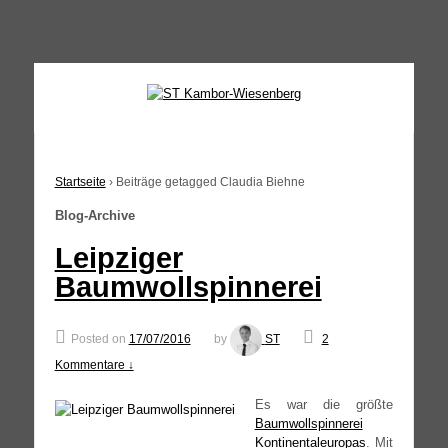
↓
SKIP
TO
MAIN
CONTENT
Startseite
›
Beiträge getagged Claudia Biehne
Blog-Archive
Leipziger
Baumwollspinnerei
Posted on
17/07/2016
by
ST
2
Kommentare ↓
Es war die größ­te
Baum­woll­spin­ne­rei
Kon­ti­nen­tal­eu­ro­pas
. Mit