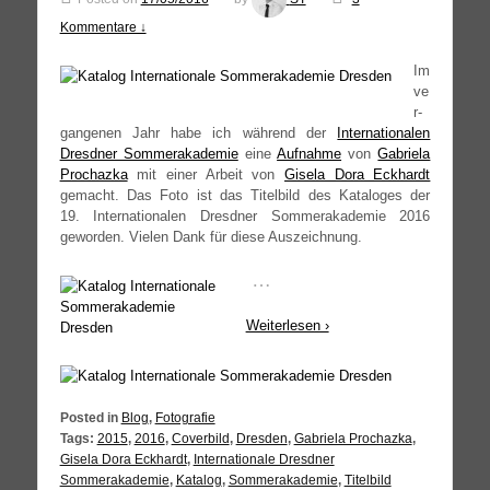
Kommentare ↓
Im
ve
r­
gan­ge­nen Jahr habe ich wäh­rend der
Inter­na­tio­na­len
Dresd­ner Som­mer­aka­de­mie
eine
Auf­nah­me
von
Gabrie­la
Pro­chaz­ka
mit einer Arbeit von
Gise­la Dora Eck­hardt
gemacht. Das Foto ist das Titel­bild des Kata­lo­ges der
19. Inter­na­tio­na­len Dresd­ner Som­mer­aka­de­mie 2016
gewor­den. Vie­len Dank für die­se Auszeichnung.
…
Wei­ter­le­sen ›
Posted in
Blog
,
Fotografie
Tags:
2015
,
2016
,
Coverbild
,
Dresden
,
Gabriela Prochazka
,
Gisela Dora Eckhardt
,
Internationale Dresdner
Sommerakademie
,
Katalog
,
Sommerakademie
,
Titelbild