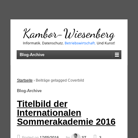
↓
SKIP
TO
MAIN
CONTENT
Blog-Archive
Startseite
›
Beiträge getagged Coverbild
Blog-Archive
Titelbild der
Internationalen
Sommerakademie 2016
Posted on
17/05/2016
by
ST
3